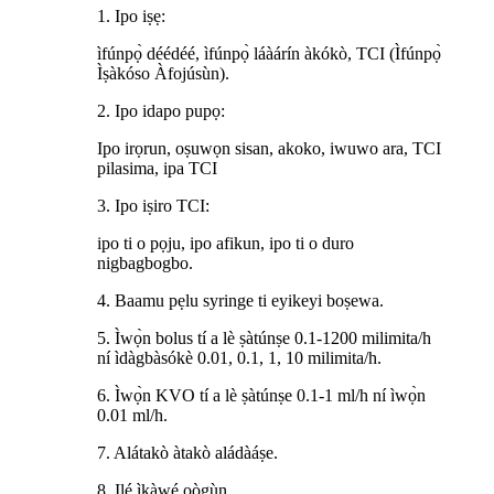
1. Ipo iṣẹ:
ìfúnpọ̀ déédéé, ìfúnpọ̀ láàárín àkókò, TCI (Ìfúnpọ̀
Ìṣàkóso Àfojúsùn).
2. Ipo idapo pupọ:
Ipo irọrun, oṣuwọn sisan, akoko, iwuwo ara, TCI
pilasima, ipa TCI
3. Ipo iṣiro TCI:
ipo ti o pọju, ipo afikun, ipo ti o duro
nigbagbogbo.
4. Baamu pẹlu syringe ti eyikeyi boṣewa.
5. Ìwọ̀n bolus tí a lè ṣàtúnṣe 0.1-1200 milimita/h
ní ìdàgbàsókè 0.01, 0.1, 1, 10 milimita/h.
6. Ìwọ̀n KVO tí a lè ṣàtúnṣe 0.1-1 ml/h ní ìwọ̀n
0.01 ml/h.
7. Alátakò àtakò aládàáṣe.
8. Ilé ìkàwé oògùn.