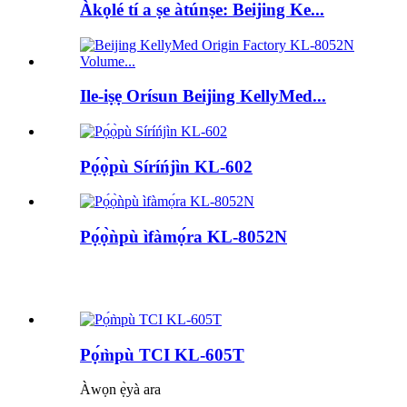
Àkọlé tí a ṣe àtúnṣe: Beijing Ke...
Ile-iṣẹ Orísun Beijing KellyMed...
Pọ́ọ̀pù Síríńjìn KL-602
Pọ́ọ̀ǹpù ìfàmọ́ra KL-8052N
Pọ́m̀pù TCI KL-605T
Àwọn ẹ̀yà ara