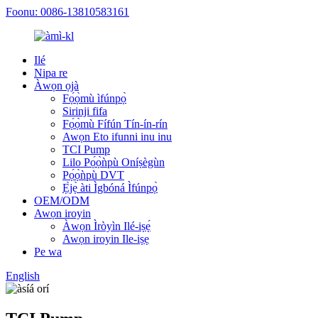
Foonu: 0086-13810583161
Ilé
Nipa re
Àwọn ọjà
Fọ́ọ̀mù ìfúnpọ̀
Sirinji fifa
Fọ́ọ̀mù Fífún Tín-ín-rín
Awọn Eto ifunni inu inu
TCI Pump
Lilo Pọ́ọ̀ǹpù Oníṣègùn
Pọ́ọ̀ǹpù DVT
Ẹ̀jẹ̀ àti Ìgbóná Ìfúnpọ̀
OEM/ODM
Awọn iroyin
Àwọn Ìròyìn Ilé-iṣẹ́
Awọn iroyin Ile-iṣẹ
Pe wa
English