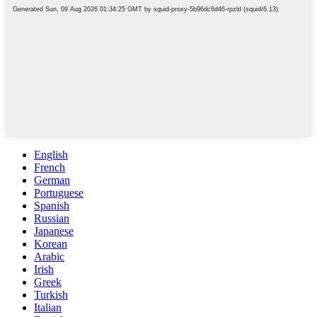
English
French
German
Portuguese
Spanish
Russian
Japanese
Korean
Arabic
Irish
Greek
Turkish
Italian