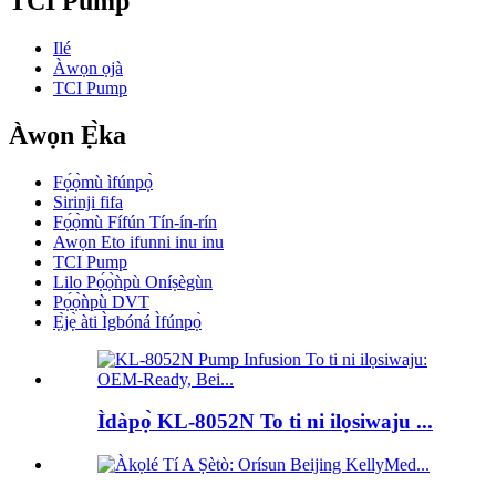
TCI Pump
Ilé
Àwọn ọjà
TCI Pump
Àwọn Ẹ̀ka
Fọ́ọ̀mù ìfúnpọ̀
Sirinji fifa
Fọ́ọ̀mù Fífún Tín-ín-rín
Awọn Eto ifunni inu inu
TCI Pump
Lilo Pọ́ọ̀ǹpù Oníṣègùn
Pọ́ọ̀ǹpù DVT
Ẹ̀jẹ̀ àti Ìgbóná Ìfúnpọ̀
Ìdàpọ̀ KL-8052N To ti ni ilọsiwaju ...