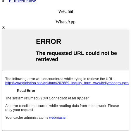
Fi Imeeli ranṣẹ
WeChat
WhatsApp
x