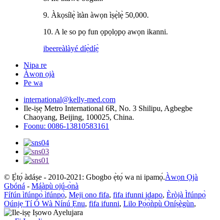
9. Àkọsílẹ̀ ìtàn àwọn ìṣẹ̀lẹ̀ 50,000.
10. A le so pọ fun ọpọlọpọ awọn ikanni.
ibeere
àlàyé díẹ̀díẹ̀
Nipa re
Àwọn ọjà
Pe wa
international@kelly-med.com
Ile-iṣẹ Metro International 6R, No. 3 Shilipu, Agbegbe
Chaoyang, Beijing, 100025, China.
Foonu: 0086-13810583161
© Ẹ̀tọ́ àdáṣe - 2010-2021: Gbogbo ẹ̀tọ́ wa ni ipamọ́.
Àwọn Ọjà
Gbóná
-
Máàpù ojú-ọ̀nà
Fífún ìfúnpọ̀ ìfúnpọ̀
,
Meji ono fifa
,
fifa ifunni idapo
,
Èròjà Ìfúnpọ̀
Oúnjẹ Tí Ó Wà Nínú Ẹnu
,
fifa ifunni
,
Lilo Pọ́ọ̀ǹpù Oníṣègùn
,